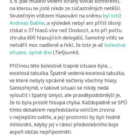
5. 6. pak muselo vedení strany svolat konferenci,
na kterou se jistě nikdo ze zúčastněných netěšil.
Skutečným vítězem hlasování na sněmu
byl totiž
Andreas Babler
, a výsledek nebyl ani příliš těsný:
získal o 37 hlasů více než Doskozil, a to při počtu
zhruba 600 hlasujících delegátů. Samotný vítěz se
netvářil moc nadšeně a řekl, že toto je až
bolestivá
situace, úplné dno
(
Tiefpunkt
).
Příčinou této bolestivě trapné situace byla …
excelová tabulka. Špatně vedená excelová tabulka,
ve které nebyly správně sečteny všechny hlasy.
Samozřejmě, v takové situaci se nikdy nedá
vyloučit i špatný úmysl, ale pravděpodobnější je,
že to byla prostě hloupá chyba. Každopádně se SPÖ
tímto debaklem nepředstavila voličům zrovna
v nejlepším světle, a její protivníci by byli hodně
milosrdní, kdyby jej v rámci předvolebního boje
aspoň občas nepřipomněli.