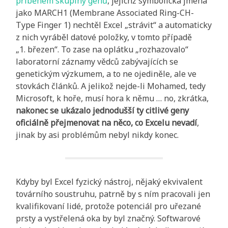
příběhem skupiny genů
, jejichž symbolická jména
jako MARCH1 (Membrane Associated Ring-CH-
Type Finger 1) nechtěl Excel „strávit“ a automaticky
z nich vyráběl datové položky, v tomto případě
„1. březen“. To zase na oplátku „rozhazovalo“
laboratorní záznamy vědců zabývajících se
genetickým výzkumem, a to ne ojediněle, ale ve
stovkách článků. A jelikož nejde-li Mohamed, tedy
Microsoft, k hoře, musí hora k němu … no, zkrátka,
nakonec se ukázalo jednodušší ty citlivé geny
oficiálně přejmenovat na něco, co Excelu nevadí
,
jinak by asi problémům nebyl nikdy konec.
Kdyby byl Excel fyzický nástroj, nějaký ekvivalent
továrního soustruhu, patrně by s ním pracovali jen
kvalifikovaní lidé, protože potenciál pro uřezané
prsty a vystřelená oka by byl značný. Softwarové