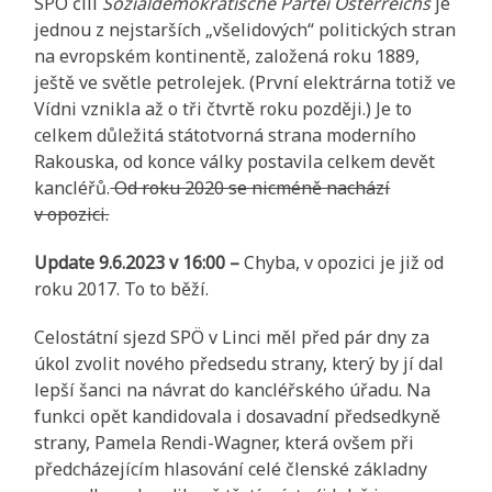
SPÖ čili
Sozialdemokratische Partei Österreichs
je
jednou z nejstarších „všelidových“ politických stran
na evropském kontinentě, založená roku 1889,
ještě ve světle petrolejek. (První elektrárna totiž ve
Vídni vznikla až o tři čtvrtě roku později.) Je to
celkem důležitá státotvorná strana moderního
Rakouska, od konce války postavila celkem devět
kancléřů.
Od roku 2020 se nicméně nachází
v opozici.
Update 9.6.2023 v 16:00 –
Chyba, v opozici je již od
roku 2017. To to běží.
Celostátní sjezd SPÖ v Linci měl před pár dny za
úkol zvolit nového předsedu strany, který by jí dal
lepší šanci na návrat do kancléřského úřadu. Na
funkci opět kandidovala i dosavadní předsedkyně
strany, Pamela Rendi-Wagner, která ovšem při
předcházejícím hlasování celé členské základny