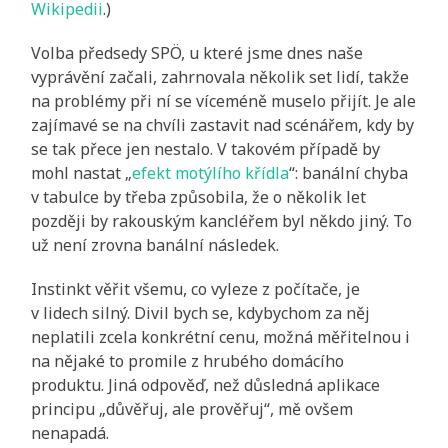
Wikipedii
.)
Volba předsedy SPÖ, u které jsme dnes naše
vyprávění začali, zahrnovala několik set lidí, takže
na problémy při ní se víceméně muselo přijít. Je ale
zajímavé se na chvíli zastavit nad scénářem, kdy by
se tak přece jen nestalo. V takovém případě by
mohl nastat „
efekt motýlího křídla
“: banální chyba
v tabulce by třeba způsobila, že o několik let
později by rakouským kancléřem byl někdo jiný. To
už není zrovna banální následek.
Instinkt věřit všemu, co vyleze z počítače, je
v lidech silný. Divil bych se, kdybychom za něj
neplatili zcela konkrétní cenu, možná měřitelnou i
na nějaké to promile z hrubého domácího
produktu. Jiná odpověď, než důsledná aplikace
principu „důvěřuj, ale prověřuj“, mě ovšem
nenapadá.