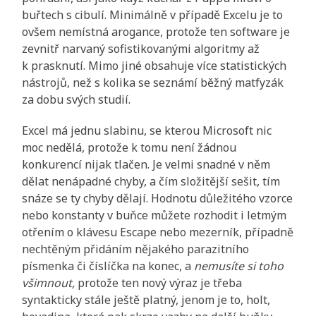
buřtech s cibulí. Minimálně v případě Excelu je to
ovšem nemístná arogance, protože ten software je
zevnitř narvaný sofistikovanými algoritmy až
k prasknutí. Mimo jiné obsahuje více statistických
nástrojů, než s kolika se seznámí běžný matfyzák
za dobu svých studií.
Excel má jednu slabinu, se kterou Microsoft nic
moc nedělá, protože k tomu není žádnou
konkurencí nijak tlačen. Je velmi snadné v něm
dělat nenápadné chyby, a čím složitější sešit, tím
snáze se ty chyby dělají. Hodnotu důležitého vzorce
nebo konstanty v buňce můžete rozhodit i letmým
otřením o klávesu Escape nebo mezerník, případně
nechtěným přidáním nějakého parazitního
písmenka či číslíčka na konec, a
nemusíte si toho
všimnout,
protože ten nový výraz je třeba
syntakticky stále ještě platný, jenom je to, holt,