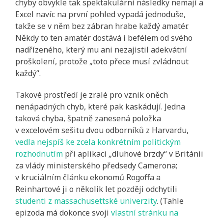
chyby obvykle tak spektakulární následky nemají a
Excel navíc na první pohled vypadá jednoduše,
takže se v něm bez zábran hrabe každý amatér.
Někdy to ten amatér dostává i befélem od svého
nadřízeného, který mu ani nezajistil adekvátní
proškolení, protože „toto přece musí zvládnout
každý“.
Takové prostředí je zralé pro vznik oněch
nenápadných chyb, které pak kaskádují. Jedna
taková chyba, špatně zanesená položka
v excelovém sešitu dvou odborníků z Harvardu,
vedla nejspíš ke zcela konkrétním politickým
rozhodnutím
při aplikaci „dluhové brzdy“ v Británii
za vlády ministerského předsedy Camerona;
v kruciálním článku ekonomů Rogoffa a
Reinhartové ji o několik let později odchytili
studenti z massachusettské univerzity
. (Tahle
epizoda má dokonce svoji
vlastní stránku na