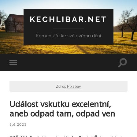
KECHLIBAR.NET
Komentáře ke světovému dění
Přepn
Přepnout
vyhled
mobilní
pole
menu
Zdroj:
Pixabay
Událost vskutku excelentní,
aneb odpad tam, odpad ven
8.6.2023