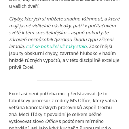
u vašich dveří.
Chyby, kterých si můžete snadno všimnout, a které
mají jasně viditelné následky, patří v počítačovém
světě k těm snesitelnějším – aspoň pokud jste
zároveň nezpůsobili fyzickou škodu typu zřícení
letadla,
což se bohužel už taky stalo
.
Zákeřnější
jsou ty obskurní chyby, zavrtané hluboko v hadím
hnízdě různých výpočtů, a v této disciplíně exceluje
právě Excel.
Excel asi není potřeba moc představovat. Je to
tabulkový procesor z rodiny MS Office, který valná
většina kancelářských pracovníků aspoň trochu
zná. Mezi IŤáky z povolání je celkem běžné
vyslovovat slovo
Office
s podtónem mírného
pohrdání, asi jako když kuchař z Puppu mluví o