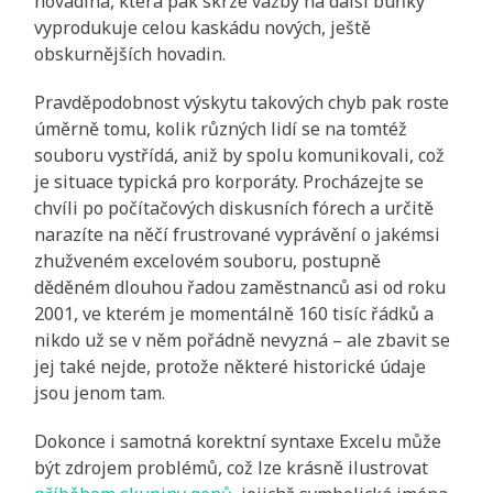
hovadina, která pak skrze vazby na další buňky
vyprodukuje celou kaskádu nových, ještě
obskurnějších hovadin.
Pravděpodobnost výskytu takových chyb pak roste
úměrně tomu, kolik různých lidí se na tomtéž
souboru vystřídá, aniž by spolu komunikovali, což
je situace typická pro korporáty. Procházejte se
chvíli po počítačových diskusních fórech a určitě
narazíte na něčí frustrované vyprávění o jakémsi
zhužveném excelovém souboru, postupně
děděném dlouhou řadou zaměstnanců asi od roku
2001, ve kterém je momentálně 160 tisíc řádků a
nikdo už se v něm pořádně nevyzná – ale zbavit se
jej také nejde, protože některé historické údaje
jsou jenom tam.
Dokonce i samotná korektní syntaxe Excelu může
být zdrojem problémů, což lze krásně ilustrovat