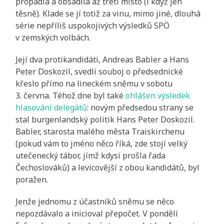
propadla a obsadila až třetí místo (i když jen
těsně). Klade se jí totiž za vinu, mimo jiné, dlouhá
série nepříliš uspokojivých výsledků SPÖ
v zemských volbách.
Její dva protikandidáti, Andreas Babler a Hans
Peter Doskozil, svedli souboj o předsednické
křeslo přímo na lineckém sněmu v sobotu
3. června. Téhož dne byl také
ohlášen výsledek
hlasování delegátů
: novým předsedou strany se
stal burgenlandský politik Hans Peter Doskozil.
Babler, starosta malého města Traiskirchenu
(pokud vám to jméno něco říká, zde stojí velký
utečenecký tábor, jímž kdysi prošla řada
Čechoslováků) a levicovější z obou kandidátů, byl
poražen.
Jenže jednomu z účastníků sněmu se něco
nepozdávalo a inicioval přepočet. V pondělí