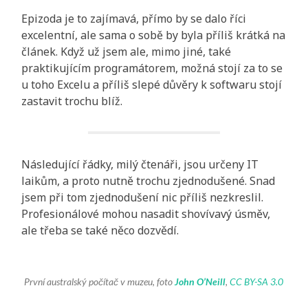
Epizoda je to zajímavá, přímo by se dalo říci
excelentní, ale sama o sobě by byla příliš krátká na
článek. Když už jsem ale, mimo jiné, také
praktikujícím programátorem, možná stojí za to se
u toho Excelu a příliš slepé důvěry k softwaru stojí
zastavit trochu blíž.
Následující řádky, milý čtenáři, jsou určeny IT
laikům, a proto nutně trochu zjednodušené. Snad
jsem při tom zjednodušení nic příliš nezkreslil.
Profesionálové mohou nasadit shovívavý úsměv,
ale třeba se také něco dozvědí.
První australský počítač v muzeu, foto
John O’Neill
,
CC BY-SA 3.0