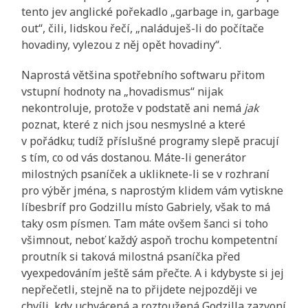
tento jev anglické pořekadlo „garbage in, garbage
out“, čili, lidskou řečí, „naláduješ-li do počítače
hovadiny, vylezou z něj opět hovadiny“.
Naprostá většina spotřebního softwaru přitom
vstupní hodnoty na „hovadismus“ nijak
nekontroluje, protože v podstatě ani nemá
jak
poznat, které z nich jsou nesmyslné a které
v pořádku; tudíž příslušné programy slepě pracují
s tím, co od vás dostanou. Máte-li generátor
milostných psaníček a ukliknete-li se v rozhraní
pro výběr jména, s naprostým klidem vám vytiskne
líbesbríf pro Godzillu místo Gabriely, však to má
taky osm písmen. Tam máte ovšem šanci si toho
všimnout, neboť každý aspoň trochu kompetentní
proutník si taková milostná psaníčka před
vyexpedováním ještě sám přečte. A i kdybyste si jej
nepřečetli, stejně na to přijdete nejpozději ve
chvíli, kdy uchvácená a roztoužená Godzilla zazvoní