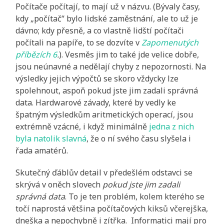
Počítače počítají, to mají už v názvu. (Bývaly časy,
kdy „počítač“ bylo lidské zaměstnání, ale to už je
dávno; kdy přesně, a co vlastně lidští počítači
počítali na papíře, to se dozvíte v
Zapomenutých
příbězích 6
.
). Vesměs jim to také jde velice dobře,
jsou neúnavné a nedělají chyby z nepozornosti. Na
výsledky jejich výpočtů se skoro vždycky lze
spolehnout, aspoň pokud jste jim zadali správná
data. Hardwarové závady, které by vedly ke
špatným výsledkům aritmetických operací, jsou
extrémně vzácné, i když minimálně
jedna z nich
byla natolik slavná
, že o ní svého času slyšela i
řada amatérů.
Skutečný ďáblův detail v předešlém odstavci se
skrývá v oněch slovech
pokud jste jim zadali
správná data
. To je ten problém, kolem kterého se
točí naprostá většina počítačových kiksů včerejška,
dneška a nepochybně i zítřka. Informatici mají pro