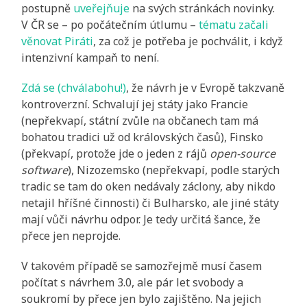
postupně
uveřejňuje
na svých stránkách novinky.
V ČR se – po počátečním útlumu –
tématu začali
věnovat Piráti
, za což je potřeba je pochválit, i když
intenzivní kampaň to není.
Zdá se (chválabohu!)
, že návrh je v Evropě takzvaně
kontroverzní. Schvalují jej státy jako Francie
(nepřekvapí, státní zvůle na občanech tam má
bohatou tradici už od královských časů), Finsko
(překvapí, protože jde o jeden z rájů
open-source
software
), Nizozemsko (nepřekvapí, podle starých
tradic se tam do oken nedávaly záclony, aby nikdo
netajil hříšné činnosti) či Bulharsko, ale jiné státy
mají vůči návrhu odpor. Je tedy určitá šance, že
přece jen neprojde.
V takovém případě se samozřejmě musí časem
počítat s návrhem 3.0, ale pár let svobody a
soukromí by přece jen bylo zajištěno. Na jejich