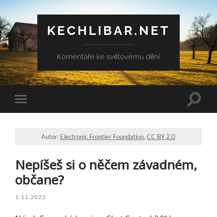
KECHLIBAR.NET
Komentáře ke světovému dění
Přepn
Přepnout
vyhled
mobilní
pole
menu
Autor:
Electronic Frontier Foundation
,
CC BY 2.0
Nepíšeš si o něčem závadném,
občane?
1.11.2022