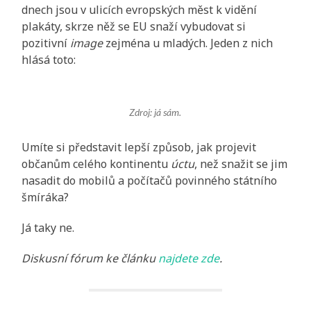
dnech jsou v ulicích evropských měst k vidění
plakáty, skrze něž se EU snaží vybudovat si
pozitivní
image
zejména u mladých. Jeden z nich
hlásá toto:
Zdroj: já sám.
Umíte si představit lepší způsob, jak projevit
občanům celého kontinentu
úctu
, než snažit se jim
nasadit do mobilů a počítačů povinného státního
šmíráka?
Já taky ne.
Diskusní fórum ke článku
najdete zde
.