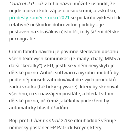
Control 2.0
– už z toho názvu můžete usoudit, že
nejde o první kolo zápasu o soukromí, a vskutku,
předešlý záměr z roku 2021
se podařilo vykleštit do
relativně neškodné dobrovolné podoby – je
postaven na strašákovi číslo tři, tedy šíření dětské
pornografie.
Cílem tohoto návrhu je povinné sledování obsahu
všech textových komunikací (e-maily, chaty, MMS a
další “kecálky”) v EU, jestli se v něm nevyskytuje
dětské porno. Autoři softwaru a výrobci mobilů by
podle něj museli zabudovávat do svých produktů
zadní vrátka (fakticky spyware), který by skenoval
všechno, co si navzájem posíláte, a hledal v tom
dětské porno, přičemž jakékoliv podezření by
automaticky hlásil úřadům.
Boji proti C
hat Control 2.0
se dlouhodobě věnuje
německý poslanec EP Patrick Breyer, který