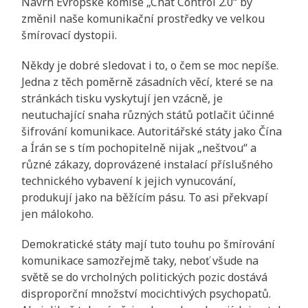
Návrh Evropské komise „Chat Control 2.0“ by
změnil naše komunikační prostředky ve velkou
šmírovací dystopii.
Někdy je dobré sledovat i to, o čem se moc nepíše.
Jedna z těch poměrně zásadních věcí, které se na
stránkách tisku vyskytují jen vzácně, je
neutuchající snaha různých států potlačit účinné
šifrování komunikace. Autoritářské státy jako Čína
a Írán se s tím pochopitelně nijak „neštvou“ a
různé zákazy, doprovázené instalací příslušného
technického vybavení k jejich vynucování,
produkují jako na běžícím pásu. To asi překvapí
jen málokoho.
Demokratické státy mají tuto touhu po šmírování
komunikace samozřejmě taky, neboť všude na
světě se do vrcholných politických pozic dostává
disproporční množství mocichtivých psychopatů.