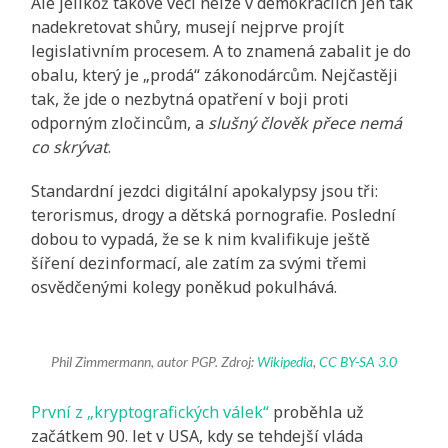
Ale jelikož takové věci nelze v demokraciích jen tak
nadekretovat shůry, musejí nejprve projít
legislativním procesem. A to znamená zabalit je do
obalu, který je „prodá“ zákonodárcům. Nejčastěji
tak, že jde o nezbytná opatření v boji proti
odporným zločincům, a
slušný člověk přece nemá
co skrývat
.
Standardní jezdci digitální apokalypsy jsou tři:
terorismus, drogy a dětská pornografie. Poslední
dobou to vypadá, že se k nim kvalifikuje ještě
šíření dezinformací, ale zatím za svými třemi
osvědčenými kolegy poněkud pokulhává.
Phil Zimmermann, autor PGP. Zdroj:
Wikipedia
,
CC BY-SA 3.0
První z „kryptografických válek“
proběhla už
začátkem 90. let v USA, kdy se tehdejší vláda