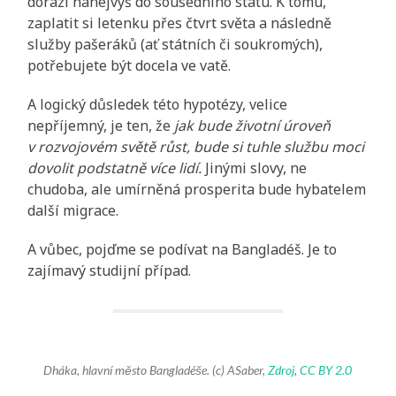
dorazí nanejvýš do sousedního státu. K tomu,
zaplatit si letenku přes čtvrt světa a následně
služby pašeráků (ať státních či soukromých),
potřebujete být docela ve vatě.
A logický důsledek této hypotézy, velice
nepříjemný, je ten, že
jak bude životní úroveň
v rozvojovém světě růst, bude si tuhle službu moci
dovolit podstatně více lidí.
Jinými slovy, ne
chudoba, ale umírněná prosperita bude hybatelem
další migrace.
A vůbec, pojďme se podívat na Bangladéš. Je to
zajímavý studijní případ.
Dháka, hlavní město Bangladéše. (c) ASaber,
Zdroj
,
CC BY 2.0