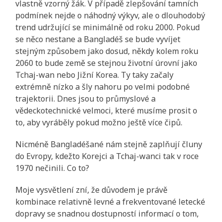
vlastně vzorný žák. V případě zlepšování tamních
podmínek nejde o náhodný výkyv, ale o dlouhodobý
trend udržující se minimálně od roku 2000. Pokud
se něco nestane a Bangladéš se bude vyvíjet
stejným způsobem jako dosud, někdy kolem roku
2060 to bude země se stejnou životní úrovní jako
Tchaj-wan nebo Jižní Korea. Ty taky začaly
extrémně nízko a šly nahoru po velmi podobné
trajektorii. Dnes jsou to průmyslové a
vědeckotechnické velmoci, které musíme prosit o
to, aby vyráběly pokud možno ještě více čipů.
Nicméně Bangladéšané nám stejně zaplňují čluny
do Evropy, kdežto Korejci a Tchaj-wanci tak v roce
1970 nečinili. Co to?
Moje vysvětlení zní, že důvodem je právě
kombinace relativně levné a frekventované letecké
dopravy se snadnou dostupností informací o tom,