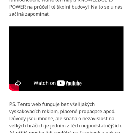
POWER na průčelí té školní budovy? Na to se u nás
začíná zapomínat.
P.S. Tento web funguje bez všelijakých
vyskakovacích reklam, placené propagace apod.
Důvody jsou mnohé, ale snaha o nezávislost na
velkých hráčích je jedním z těch nejpodstatnějších.
Až příliš mnoho lidí spoléhá na Facebook a pak se