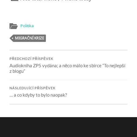
Politika
MIGRAČNÍ KRIZE
PŘEDCHOZÍ PŘÍSPĚVEK
Audiokniha ZP5 vydána; a něco málo ke sbírce “To nejlepší
z blogu”
NÁSLEDUJÍCÍ PŘÍSPĚVEK
… a co kdyby to bylo naopak?