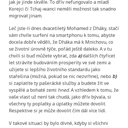
jak je jinde skvěle. To dřív nefungovalo a mladí
Korejci či Tchaj-wanci neměli možnost tak snadno
migrovat jinam.
Leč jste-li dnes dvacetiletý Mohamed z Dháky, stačí
vám chvíle surfení na smartphonu k tomu, abyste
docela dobře věděli, že Dháka má k Mnichovu, co
se životní úrovně týče, pořád ještě daleko. A v tu
chvíli si buď můžete vybrat, zda
a)
dalších čtyřicet
let strávíte budováním prosperity ve své zemi a
užijete si lepšího životního standardu jako
stařešina (možná, pokud se nic nezvrhne), nebo
b)
si zaplatíte ty pašerácké služby a budete žít ve
vyspělé a bohaté zemi
hned
. A vzhledem k tomu, že
vaše vlast už není tak chudá, jako dřív bývala, si
všechny ty poplatky a úplatky můžete dovolit.
Respektive si je může dovolit čím dál více lidí.
V takové situaci by bylo divné, kdyby si všichni