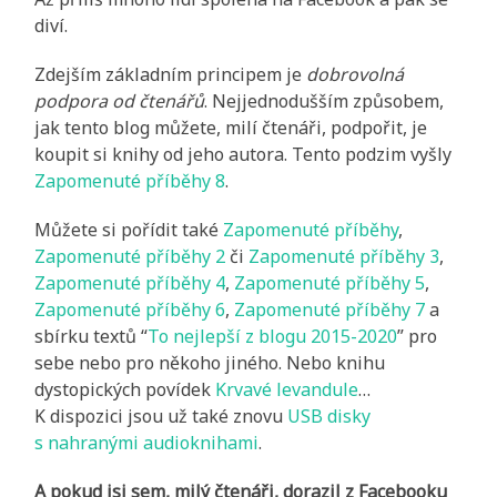
diví.
Zdejším základním principem je
dobrovolná
podpora od čtenářů
. Nejjednodušším způsobem,
jak tento blog můžete, milí čtenáři, podpořit, je
koupit si knihy od jeho autora. Tento podzim vyšly
Zapomenuté příběhy 8
.
Můžete si pořídit také
Zapomenuté příběhy
,
Zapomenuté příběhy 2
či
Zapomenuté příběhy 3
,
Zapomenuté příběhy 4
,
Zapomenuté příběhy 5
,
Zapomenuté příběhy 6
,
Zapomenuté příběhy 7
a
sbírku textů “
To nejlepší z blogu 2015-2020
” pro
sebe nebo pro někoho jiného. Nebo knihu
dystopických povídek
Krvavé levandule
…
K dispozici jsou už také znovu
USB disky
s nahranými audioknihami
.
A pokud jsi sem, milý čtenáři, dorazil z Facebooku