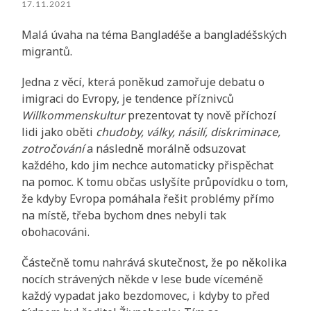
17.11.2021
Malá úvaha na téma Bangladéše a bangladéšských
migrantů.
Jedna z věcí, která poněkud zamořuje debatu o
imigraci do Evropy, je tendence příznivců
Willkommenskultur
prezentovat ty nově příchozí
lidi jako oběti
chudoby, války, násilí, diskriminace,
zotročování
a následně morálně odsuzovat
každého, kdo jim nechce automaticky přispěchat
na pomoc. K tomu občas uslyšíte průpovídku o tom,
že kdyby Evropa pomáhala řešit problémy přímo
na místě, třeba bychom dnes nebyli tak
obohacováni.
Částečně tomu nahrává skutečnost, že po několika
nocích strávených někde v lese bude víceméně
každý vypadat jako bezdomovec, i kdyby to před