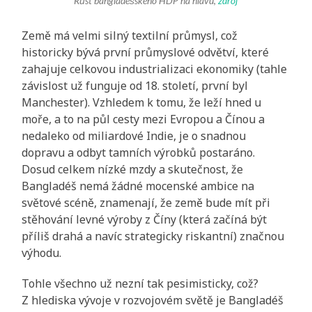
Růst bangladéšského HDP na hlavu,
zdroj
Země má velmi silný textilní průmysl, což
historicky bývá první průmyslové odvětví, které
zahajuje celkovou industrializaci ekonomiky (tahle
závislost už funguje od 18. století, první byl
Manchester). Vzhledem k tomu, že leží hned u
moře, a to na půl cesty mezi Evropou a Čínou a
nedaleko od miliardové Indie, je o snadnou
dopravu a odbyt tamních výrobků postaráno.
Dosud celkem nízké mzdy a skutečnost, že
Bangladéš nemá žádné mocenské ambice na
světové scéně, znamenají, že země bude mít při
stěhování levné výroby z Číny (která začíná být
příliš drahá a navíc strategicky riskantní) značnou
výhodu.
Tohle všechno už nezní tak pesimisticky, což?
Z hlediska vývoje v rozvojovém světě je Bangladéš