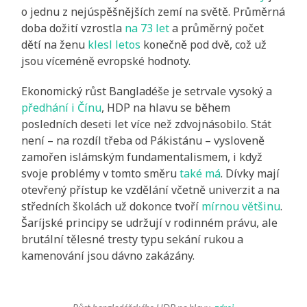
o jednu z nejúspěšnějších zemí na světě. Průměrná
doba dožití vzrostla
na 73 let
a průměrný počet
dětí na ženu
klesl letos
konečně pod dvě, což už
jsou víceméně evropské hodnoty.
Ekonomický růst Bangladéše je setrvale vysoký a
předhání i Čínu
, HDP na hlavu se během
posledních deseti let více než zdvojnásobilo. Stát
není – na rozdíl třeba od Pákistánu – vysloveně
zamořen islámským fundamentalismem, i když
svoje problémy v tomto směru
také má
. Dívky mají
otevřený přístup ke vzdělání včetně univerzit a na
středních školách už dokonce tvoří
mírnou většinu
.
Šaríjské principy se udržují v rodinném právu, ale
brutální tělesné tresty typu sekání rukou a
kamenování jsou dávno zakázány.