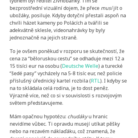
týdnem byl ředitel Živnobanky. Tím se
bezprostřední vizuální dojem, že přece
musí
jít o
ubožáky, posiluje. Kdyby dotyční přestali aspoň na
chvíli házet kameny po Polácích a tvářili se
adekvátně sklesle, videonahrávky by byly
jednoznačně na jejich straně.
To je ovšem poněkud v rozporu se skutečností, že
cena za “běloruskou cestu” se odhaduje mezi 12 a
15 tisíci eur na osobu (
Deutsche Welle
) a turecké
“šedé pasy” vycházely na 5-8 tisíc eur, než policie
příslušný úřednický kartel rozbila (
RTL
). I kdyby se
na to skládala celá rodina, je to dost peněz.
Výrazně více, než co si v souvislosti s rozvojovým
světem představujeme.
Mám opačnou hypotézu:
chudáky
u hranic
nevidíme vůbec. Ti opravdu musejí utíkat pěšky
nebo na rezavém náklaďáku, což znamená, že