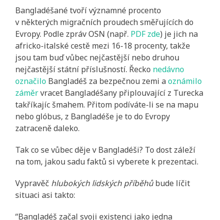
Bangladéšané tvoří významné procento
v některých migračních proudech směřujících do
Evropy. Podle zpráv OSN (např.
PDF zde
) je jich na
africko-italské cestě mezi 16-18 procenty, takže
jsou tam buď vůbec nejčastější nebo druhou
nejčastější státní příslušností. Řecko
nedávno
označilo
Bangladéš za bezpečnou zemi a
oznámilo
záměr
vracet Bangladéšany připlouvající z Turecka
takříkajíc šmahem. Přitom podíváte-li se na mapu
nebo glóbus, z Bangladéše je to do Evropy
zatraceně daleko.
Tak co se vůbec děje v Bangladéši? To dost záleží
na tom, jakou sadu faktů si vyberete k prezentaci.
Vypravěč
hlubokých lidských příběhů
bude líčit
situaci asi takto:
“Bangladéš začal svoji existenci jako jedna