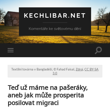
KECHLIBAR.NET
Komentáře ke světovému dění
Přepn
Přepnout
vyhled
mobilní
pole
menu
Textilní továrna v Bangladéši, © Fahad Faisal,
Zdroj
,
CC BY-SA
3.0
Teď už máme na pašeráky,
aneb jak může prosperita
posilovat migraci