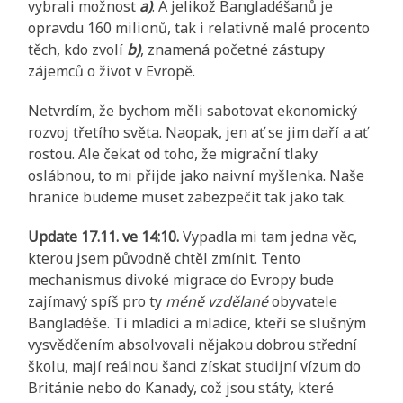
vybrali možnost
a)
. A jelikož Bangladéšanů je
opravdu 160 milionů, tak i relativně malé procento
těch, kdo zvolí
b)
, znamená početné zástupy
zájemců o život v Evropě.
Netvrdím, že bychom měli sabotovat ekonomický
rozvoj třetího světa. Naopak, jen ať se jim daří a ať
rostou. Ale čekat od toho, že migrační tlaky
oslábnou, to mi přijde jako naivní myšlenka. Naše
hranice budeme muset zabezpečit tak jako tak.
Update 17.11. ve 14:10.
Vypadla mi tam jedna věc,
kterou jsem původně chtěl zmínit. Tento
mechanismus divoké migrace do Evropy bude
zajímavý spíš pro ty
méně vzdělané
obyvatele
Bangladéše. Ti mladíci a mladice, kteří se slušným
vysvědčením absolvovali nějakou dobrou střední
školu, mají reálnou šanci získat studijní vízum do
Británie nebo do Kanady, což jsou státy, které