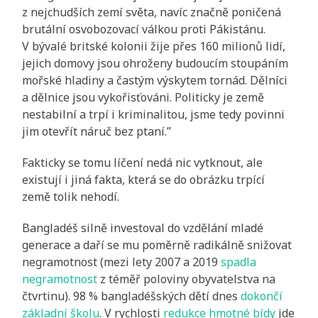
z nejchudších zemí světa, navíc značně poničená
brutální osvobozovací válkou proti Pákistánu.
V bývalé britské kolonii žije přes 160 milionů lidí,
jejich domovy jsou ohroženy budoucím stoupáním
mořské hladiny a častým výskytem tornád. Dělníci
a dělnice jsou vykořisťováni. Politicky je země
nestabilní a trpí i kriminalitou, jsme tedy povinni
jim otevřít náruč bez ptaní.”
Fakticky se tomu líčení nedá nic vytknout, ale
existují i jiná fakta, která se do obrázku trpící
země tolik nehodí.
Bangladéš silně investoval do vzdělání mladé
generace a daří se mu poměrně radikálně snižovat
negramotnost (mezi lety 2007 a 2019
spadla
negramotnost
z téměř poloviny obyvatelstva na
čtvrtinu). 98 % bangladéšských dětí dnes
dokončí
základní školu
. V rychlosti
redukce hmotné bídy
jde