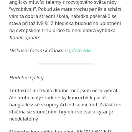
anglicky mluvící talenty z rozvojového světa rády
“vyzobávají”. Pokud ale máte trochu peněz a schází
vám ta dobrá střední škola, nabídka pašeráků se
stává přitažlivější. Z hlediska budoucího uplatnění
na evropském trhu práce to není dobrá vyhlídka.
Konec update.
Diskusní fórum k článku
najdete zde
.
Hudební epilog
Tentokrát mi trvalo dlouho, než jsem něco vybral.
Ale tento malý studentský koncertík k poctě
bangladéšské skupiny Artcell se mi líbil. Zvlášť ten
klučina se slunečními brýlemi ve tvaru kytar je
neodolatelný.
Mimochodem, vidíte ten nápis KNOWLEDGE IS