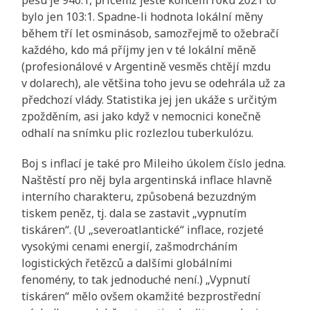
bylo jen 103:1. Spadne-li hodnota lokální měny
během tří let osminásob, samozřejmě to ožebračí
každého, kdo má příjmy jen v té lokální měně
(profesionálové v Argentině vesměs chtějí mzdu
v dolarech), ale většina toho jevu se odehrála už za
předchozí vlády. Statistika jej jen ukáže s určitým
zpožděním, asi jako když v nemocnici konečně
odhalí na snímku plic rozlezlou tuberkulózu.
Boj s inflací je také pro Mileiho úkolem číslo jedna.
Naštěstí pro něj byla argentinská inflace hlavně
interního charakteru, způsobená bezuzdným
tiskem peněz, tj. dala se zastavit „vypnutím
tiskáren“. (U „severoatlantické“ inflace, rozjeté
vysokými cenami energií, zašmodrcháním
logistických řetězců a dalšími globálními
fenomény, to tak jednoduché není.) „Vypnutí
tiskáren“ mělo ovšem okamžité bezprostřední