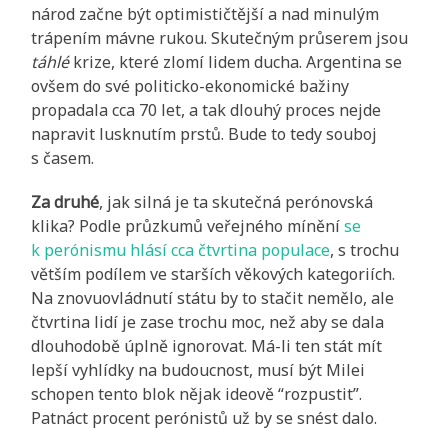
národ začne být optimističtější a nad minulým
trápením mávne rukou. Skutečným průserem jsou
táhlé
krize, které zlomí lidem ducha. Argentina se
ovšem do své politicko-ekonomické bažiny
propadala cca 70 let, a tak dlouhý proces nejde
napravit lusknutím prstů. Bude to tedy souboj
s časem.
Za druhé
, jak silná je ta skutečná perónovská
klika? Podle průzkumů veřejného mínění
se
k perónismu hlásí cca čtvrtina populace
, s trochu
větším podílem ve starších věkových kategoriích.
Na znovuovládnutí státu by to stačit nemělo, ale
čtvrtina lidí je zase trochu moc, než aby se dala
dlouhodobě úplně ignorovat. Má-li ten stát mít
lepší vyhlídky na budoucnost, musí být Milei
schopen tento blok nějak ideově “rozpustit”.
Patnáct procent perónistů už by se snést dalo.