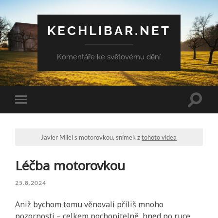
KECHLIBAR.NET
Komentáře ke světovému dění
Přepn
Přepnout
vyhled
mobilní
pole
menu
Javier Milei s motorovkou, snímek z
tohoto videa
Léčba motorovkou
25.8.2024
Aniž bychom tomu věnovali příliš mnoho
pozornosti – celkem pochopitelně, hned po ruce