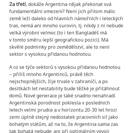
Za třetí
, dokáže Argentina nějak překonat svá
fundamentální omezení? Není jich přitom málo:
země leží daleko od hlavních námořních i leteckých
tras, nemá ani mnoho surovin, tj. nikdy z ní nebude
velká výrobní velmoc (to i ten Bangladéš má
v tomto směru lepší geografickou pozici). Má
skvělé podmínky pro zemědělství, ale to není
sektor s vysokou přidanou hodnotou.
A co se týče sektorů s vysokou přidanou hodnotou
– příliš mnoho Argentinců, právě těch
nejschopnějších, žije trvale v zahraničí, a po
desítkách let nestability bude těžké je přitáhnout
domů. Nové generace je také snadno nenahradí.
Argentinská porodnost poklesla v posledních
letech velmi prudce a v horizontu 20-30 let hrozí
zemi úplně stejný nedostatek pracovních sil jako
bohatým státům, až na to, že Argentina sama zas
tak bohatá nebude; ani při optimálním vývoji