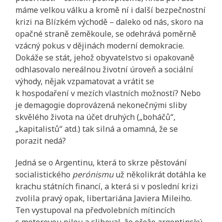
máme velkou válku a kromě ní i další bezpečnostní
krizi na Blízkém východě – daleko od nás, skoro na
opačné straně zeměkoule, se odehrává poměrně
vzácný pokus v dějinách moderní demokracie.
Dokáže se stát, jehož obyvatelstvo si opakovaně
odhlasovalo nereálnou životní úroveň a sociální
výhody, nějak vzpamatovat a vrátit se
k hospodaření v mezích vlastních možností? Nebo
je demagogie doprovázená nekonečnými sliby
skvělého života na účet druhých („boháčů“,
„kapitalistů“ atd.) tak silná a omamná, že se
porazit nedá?
Jedná se o Argentinu, která to skrze pěstování
socialistického
perónismu
už několikrát dotáhla ke
krachu státních financí, a která si v poslední krizi
zvolila pravý opak, libertariána Javiera Mileiho.
Ten vystupoval na předvolebních mítincích
s motorovou pilou a sliboval, že ořeže argentinský