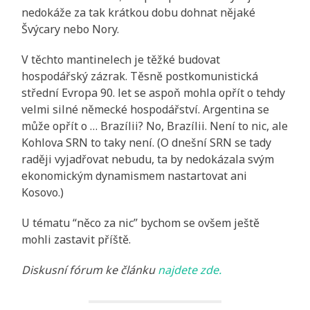
nedokáže za tak krátkou dobu dohnat nějaké
Švýcary nebo Nory.
V těchto mantinelech je těžké budovat
hospodářský zázrak. Těsně postkomunistická
střední Evropa 90. let se aspoň mohla opřít o tehdy
velmi silné německé hospodářství. Argentina se
může opřít o … Brazílii? No, Brazílii. Není to nic, ale
Kohlova SRN to taky není. (O dnešní SRN se tady
raději vyjadřovat nebudu, ta by nedokázala svým
ekonomickým dynamismem nastartovat ani
Kosovo.)
U tématu “něco za nic” bychom se ovšem ještě
mohli zastavit příště.
Diskusní fórum ke článku
najdete zde.