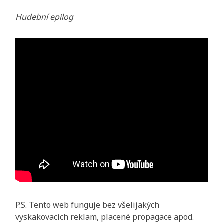
Hudební epilog
P.S. Tento web funguje bez všelijakých
vyskakovacích reklam, placené propagace apod.