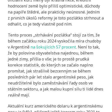
hodnocení země bylo příliš optimistické, důchody
na papíře štědré, ale prakticky neúnosné. Jedním
z prvních úkolů reformy je toto pozlátko strhnout a
odhalit, co je tedy vlastně pod ním.
Tento proces „strhávání pozlátka“ stojí za tím, že
během začátku roku 2024 vyskočila míra chudoby
v Argentině
na šokujících 57 procent
. Není to tak,
že by polovina obyvatelstva najednou, během
jedné zimy, přišla o vše; je to prostě prudká
korekce statistik, do kterých se začalo naplno
promítat, jak strašlivě bezcenným se během
posledních pár let stalo argentinské peso, jak
neudržitelné bylo zaměstnávání řady osob ve
státním sektoru, a jak malou kupní sílu ti lidé dnes
reálně
mají.
Aktuální kurz amerického dolaru k argentinskému
pesu je 940:1, přičemž ještě koncem roku 2021 to