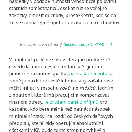
následky v podobě nutnosti vyhodit cca polovinu
státních zaměstnanců, osekat různé veřejné
zakázky, omezit důchody, prostě šetřit, kde se dá.
To se samozřejmě opět projevilo na míře chudoby.
Buenos Aires v noci, zdroj:
GoodFon.com
,
CC BY-NC 4.0
V tomto případě se šoková terapie předběžně
osvědčila: míra měsíční inflace v Argentině
poměrně razantně spadla (
na cca 4 procenta
) a
země je na dobré cestě k tomu, aby začala zase
měřit inflaci v rozsahu
roků
, ne
měsíců.
Jedním
z opatření, které má pracujícím kompenzovat
finanční otřesy,
je zrušení daně z příjmů
pro
každého, kdo bere méně než patnáctinásobek
minimální mzdy; na rozdíl od českých daňových
předpisů, které rády operují s absolutními
částkami v Kč, bude tento strop pohyblivý a