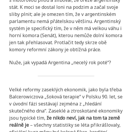
stát. K moci se dostal loni na podzim a začal svoje
sliby plnit; ale je omezen tím, že v argentinském
parlamentu nemá přátelskou většinu. Argentinský
systém je specifický tím, že v něm má velkou váhu i
horní komora (Senát), kterou nemůže dolní komora
jen tak přehlasovat. Protlačit tedy skrze obě
komory reformní zákony je obtížná práce.
Nuže, jak vypadá Argentina „necelý rok poté“?
Velké reformy zaseklých ekonomik, jako byla třeba
Balcerowiczova „šoková terapie“ v Polsku 90. let, se
v úvodní fázi sestávají zejména z „hledání
skutečného dna“. Zaseklé a ztroskotané ekonomiky
jsou typické tím,
že nikdo neví, jak na tom ta země
reálně je
– všechny statistiky se léta přikrášlovaly,
oficiální kurz měny byl krásná fikce, kreditní