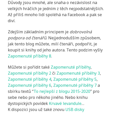
Důvody jsou mnohé, ale snaha o nezávislost na
velkých hráčích je jedním z těch nejpodstatnějších.
Až příliš mnoho lidí spoléhá na Facebook a pak se
diví.
Zdejším základním principem je
dobrovolná
podpora od čtenářů
. Nejjednodušším způsobem,
jak tento blog můžete, milí čtenáři, podpořit, je
koupit si knihy od jeho autora. Tento podzim vyšly
Zapomenuté příběhy 8
.
Můžete si pořídit také
Zapomenuté příběhy
,
Zapomenuté příběhy 2
či
Zapomenuté příběhy 3
,
Zapomenuté příběhy 4
,
Zapomenuté příběhy 5
,
Zapomenuté příběhy 6
,
Zapomenuté příběhy 7
a
sbírku textů “
To nejlepší z blogu 2015-2020
” pro
sebe nebo pro někoho jiného. Nebo knihu
dystopických povídek
Krvavé levandule
…
K dispozici jsou už také znovu
USB disky