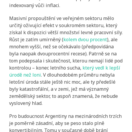
indexovaný vůči inflaci.
Masivní propouštění ve veřejném sektoru mělo
určitý oživující efekt v soukromém sektoru, který
získal k dispozici větší množství levné pracovní síly.
Růst je zatím umírněný (
kolem dvou procent
), ale
mnohem vyšší, než se očekávalo (předpovídána
byla naopak dvouprocentní recese). Patrně se na
tom podepsala i skutečnost, kterou nemají lidé pod
kontrolou – konec letního sucha,
který vedl k lepší
úrodě než loni
. V dlouhodobém průměru nebyla
letošní úroda stále ještě nic moc, ale ty předešlé
byly katastrofální, a v zemi, jež má významný
zemědělský sektor, to aspoň znamená, že nebude
vyslovený hlad.
Pro budoucnost Argentiny na mezinárodních trzích
je poměrně zásadní, aby se peso stalo plně
konvertibilním. Tomu v současné době brání