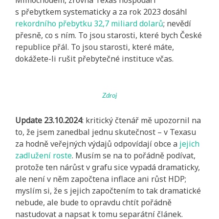
s přebytkem systematicky a za rok 2023 dosáhl
rekordního přebytku 32,7 miliard dolarů
; nevědí
přesně, co s ním. To jsou starosti, které bych České
republice přál. To jsou starosti, které máte,
dokážete-li rušit přebytečné instituce včas.
Zdroj
Update 23.10.2024
: kritický čtenář mě upozornil na
to, že jsem zanedbal jednu skutečnost – v Texasu
za hodně veřejných výdajů odpovídají obce a
jejich
zadlužení roste
. Musím se na to pořádně podívat,
protože ten nárůst v grafu sice vypadá dramaticky,
ale není v něm započtena inflace ani růst HDP;
myslím si, že s jejich započtením to tak dramatické
nebude, ale bude to opravdu chtít pořádně
nastudovat a napsat k tomu separátní článek.