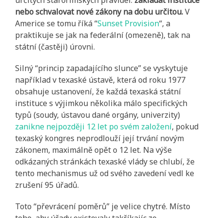
nebo schvalovat nové zákony na dobu určitou.
V
Americe se tomu říká “
Sunset Provision
“, a
praktikuje se jak na federální (omezeně), tak na
státní (častěji) úrovni.
Silný “princip zapadajícího slunce” se vyskytuje
například v texaské ústavě, která od roku 1977
obsahuje ustanovení, že každá texaská státní
instituce s výjimkou několika málo specifických
typů (soudy, ústavou dané orgány, univerzity)
zanikne nejpozději 12 let po svém založení
, pokud
texaský kongres neprodlouží její trvání novým
zákonem, maximálně opět o 12 let. Na výše
odkázaných stránkách texaské vlády se chlubí, že
tento mechanismus už od svého zavedení vedl ke
zrušení 95 úřadů.
Toto “převrácení poměrů” je velice chytré. Místo
toho, aby úřady existovaly takříkajíc ze