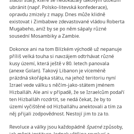
ubránit (např. Polsko-litevská konfederace),
opravdu zmizely z mapy. Dnes může klidně
existovat i Zimbabwe zdevastované vládou Roberta
Mugabeho, aniž by se po něm sápaly různé
sousední Mosambiky a Zambie.
Dokonce ani na tom Blízkém východě už nepanuje
příliš velká touha si navzájem odtrhávat různé
kusy území, která ještě v 80. letech panovala
(anexe Golan). Takový Libanon je víceméně
prázdná skořápka státu, na jehož teritoriu nyní
Izrael vede válku s něčím-jako-státem jménem
Hizballáh. Ale ani v případě, že se Izraelcům podaří
ten Hizballáh rozdrtit, se nedá čekat, že by to
území vyčištěné od Hizballáhu anektovali a tím za
něj přijali zodpovědnost. Nestojí jim to za to.
Revoluce a války jsou každopádně
špatné
způsoby,
jak měnit instituce. Jednak většina revolucí a