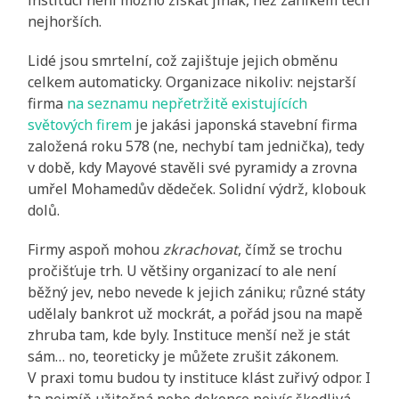
nejhorších.
Lidé jsou smrtelní, což zajištuje jejich obměnu
celkem automaticky. Organizace
nikoliv: nejstarší
firma
na seznamu nepřetržitě existujících
světových firem
je jakási japonská stavební firma
založená roku 578 (ne, nechybí tam jednička), tedy
v době, kdy Mayové stavěli své pyramidy a zrovna
umřel Mohamedův dědeček. Solidní výdrž, klobouk
dolů.
Firmy aspoň mohou
zkrachovat
, čímž se trochu
pročišťuje trh. U většiny organizací to ale není
běžný jev, nebo nevede k jejich zániku; různé státy
udělaly bankrot už mockrát, a pořád jsou na mapě
zhruba tam, kde byly. Instituce menší než je stát
sám… no, teoreticky je můžete zrušit zákonem.
V praxi tomu budou ty instituce klást zuřivý odpor. I
ta nejmíň užitečná nebo dokonce nejvíc škodlivá