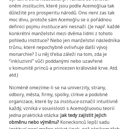
oněm
institucím
, které jsou podle Acemoğlua tak
důležité pro prosperitu národů. Ono není zas tak
moc divu, protože sám Acemoğlu se o pořádnou
definici pojmu
instituce
ani nesnaží. (Je např. každé
konkrétní manželství mezi dvěma lidmi z tohoto
pohledu instituce? Nebo jen manželství následníka
trůnu, které nepochybně ovlivňuje další vývoj
monarchie? I u něj třeba záleží na tom, zda je
“inkluzivní” vůči poddanými nebo uzavřené
v komunitě princů a princezen královské krve. Atd.
atd.)
Nicméně omezíme-li se na univerzity, strany,
odbory, města, firmy, spolky, církve a podobné
organizace, které by za
instituce
označil intuitivně
každý, vzniká v souvislosti s Acemoğluovou teorií
jedna praktická otázka:
jak tedy zajistit jejich
obměnu nebo výměnu?
Koneckonců lepší sadu
institucí není možno získat jinak, než zánikem těch