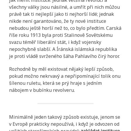
všechny války jsou násilné, a umřít při nich můžou
právě tak ti nejlepší jako ti nejhorší lidé; jednak
nikde není garantováno, že ty nové instituce
nebudou ještě horší než to, co bylo předtím. Carská
říše roku 1913 byla proti Stalinově Sovětskému
svazu téměř liberální stát, i když vojensky
nepochybně slabší. A Íránská islámská republika
je proti vládě svrženého šáha Pahlavího čirý horor.
Rozhodně by měl existovat nějaký lepší způsob,
pokud možno nekrvavý a nepřipomínající tolik onu
šílenou ruletu, která se prý hraje s jedním
nábojem v bubínku revolveru.
Minimálně jeden takový způsob existuje, jenom se
v Evropě prakticky nepoužívá, i když je odvozen od
určitých starořímských pravidel:
zakládat instituce