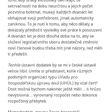
setrvačnosti na dobu neurčitou a jejich počet
pozvolna bobtnal, musejí každých dvanáct let
obhajovat svoji potřebnost, jinak automaticky
zaniknou. To je nutí k tomu, aby něco dělaly a
dokázaly předložit výsledky své práce k posouzení.
A dvanáct let je dost dlouhá doba na to, aby se
složení legislativního sboru dostatečně změnilo:
noví členové budou třeba mít jiné názory, než měli
ti předešlí.
Tenhle
ústavní dodatek by se mi v české ústavě
velice líbil. Umíte si představit, kolik různých
podivných organizací typu
Úřadu pro
hospodářskou úpravu lesů
(UHÚL) by vzal čert?
Dost možná bychom nakonec ještě měli … ó hrůzo
nevýslovná … vyrovnaný rozpočet nebo dokonce
rozpočtový přebytek.
Mimochodem, zrovna Texas hospodaří