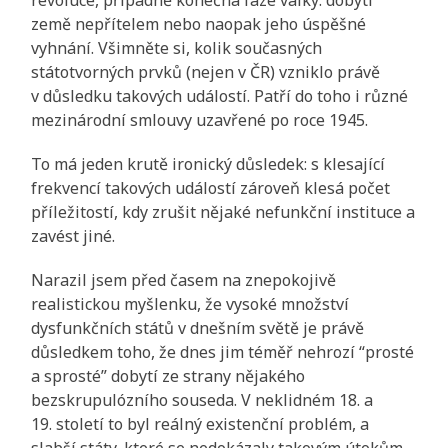
země nepřítelem nebo naopak jeho úspěšné
vyhnání. Všimněte si, kolik současných
státotvorných prvků (nejen v ČR) vzniklo právě
v důsledku takových událostí. Patří do toho i různé
mezinárodní smlouvy uzavřené po roce 1945.
To má jeden krutě ironický důsledek: s klesající
frekvencí takových událostí zároveň klesá počet
příležitostí, kdy zrušit nějaké nefunkční instituce a
zavést jiné.
Narazil jsem před časem na znepokojivě
realistickou myšlenku, že vysoké množství
dysfunkčních států v dnešním světě je právě
důsledkem toho, že dnes jim téměř nehrozí “prosté
a sprosté” dobytí ze strany nějakého
bezskrupulózního souseda. V neklidném 18. a
19. století to byl reálný existenční problém, a
slabší státy, které se nedokázaly takovým útokům