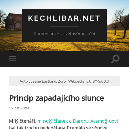
KECHLIBAR.NET
Komentáře ke světovému dění
Přepn
Přepnout
vyhled
mobilní
pole
menu
Autor:
Jessie Eastland
, Zdroj:
Wikipedia
,
CC BY-SA 3.0
Princip zapadajícího slunce
19.10.2024
Milý čtenáři,
minulý článek o Daronu Acemoğluovi
byl tak trochu nedodělaný. Pramálo se věnoval