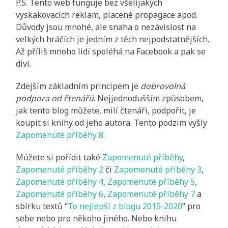
P.S. Tento web funguje bez všelijakých
vyskakovacích reklam, placené propagace apod.
Důvody jsou mnohé, ale snaha o nezávislost na
velkých hráčích je jedním z těch nejpodstatnějších.
Až příliš mnoho lidí spoléhá na Facebook a pak se
diví.
Zdejším základním principem je
dobrovolná
podpora od čtenářů
. Nejjednodušším způsobem,
jak tento blog můžete, milí čtenáři, podpořit, je
koupit si knihy od jeho autora. Tento podzim vyšly
Zapomenuté příběhy 8
.
Můžete si pořídit také
Zapomenuté příběhy
,
Zapomenuté příběhy 2
či
Zapomenuté příběhy 3
,
Zapomenuté příběhy 4
,
Zapomenuté příběhy 5
,
Zapomenuté příběhy 6
,
Zapomenuté příběhy 7
a
sbírku textů “
To nejlepší z blogu 2015-2020
” pro
sebe nebo pro někoho jiného. Nebo knihu