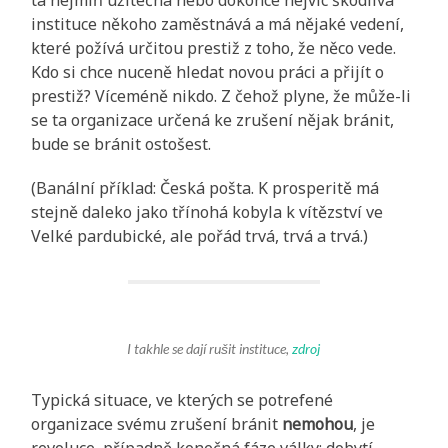
instituce někoho zaměstnává a má nějaké vedení,
které požívá určitou prestiž z toho, že něco vede.
Kdo si chce nuceně hledat novou práci a přijít o
prestiž? Víceméně nikdo. Z čehož plyne, že může-li
se ta organizace určená ke zrušení nějak bránit,
bude se bránit ostošest.
(Banální příklad: Česká pošta. K prosperitě má
stejně daleko jako třínohá kobyla k vítězství ve
Velké pardubické, ale pořád trvá, trvá a trvá.)
I takhle se dají rušit instituce,
zdroj
Typická situace, ve kterých se potrefené
organizace svému zrušení bránit
nemohou
, je
revoluce, případně konečná fáze války: dobytí